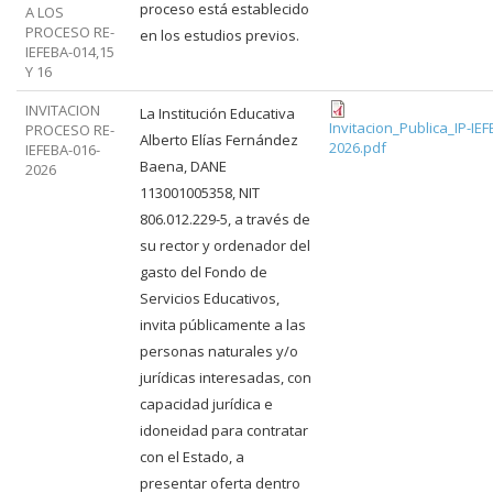
proceso está establecido
A LOS
PROCESO RE-
en los estudios previos.
IEFEBA-014,15
Y 16
INVITACION
La Institución Educativa
Invitacion_Publica_IP-IE
PROCESO RE-
Alberto Elías Fernández
2026.pdf
IEFEBA-016-
Baena, DANE
2026
113001005358, NIT
806.012.229-5, a través de
su rector y ordenador del
gasto del Fondo de
Servicios Educativos,
invita públicamente a las
personas naturales y/o
jurídicas interesadas, con
capacidad jurídica e
idoneidad para contratar
con el Estado, a
presentar oferta dentro