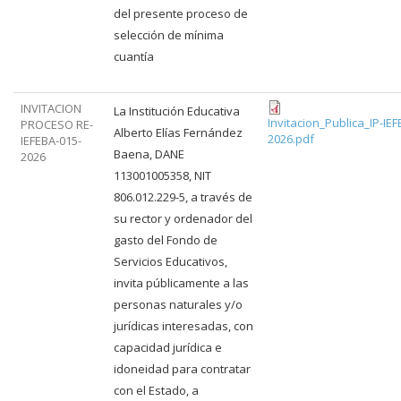
del presente proceso de
selección de mínima
cuantía
INVITACION
La Institución Educativa
Invitacion_Publica_IP-IE
PROCESO RE-
Alberto Elías Fernández
2026.pdf
IEFEBA-015-
Baena, DANE
2026
113001005358, NIT
806.012.229-5, a través de
su rector y ordenador del
gasto del Fondo de
Servicios Educativos,
invita públicamente a las
personas naturales y/o
jurídicas interesadas, con
capacidad jurídica e
idoneidad para contratar
con el Estado, a