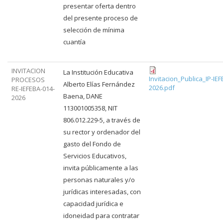
presentar oferta dentro
del presente proceso de
selección de mínima
cuantía
INVITACION
La Institución Educativa
Invitacion_Publica_IP-IE
PROCESOS
Alberto Elías Fernández
2026.pdf
RE-IEFEBA-014-
Baena, DANE
2026
113001005358, NIT
806.012.229-5, a través de
su rector y ordenador del
gasto del Fondo de
Servicios Educativos,
invita públicamente a las
personas naturales y/o
jurídicas interesadas, con
capacidad jurídica e
idoneidad para contratar