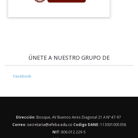
ÚNETE A NUESTRO GRUPO DE
Facebook
Dirección
: Bosque, AV Buenos Aires Diagonal 21 A Nº 47-97
Correo:
secretaria@iefeba.edu.co
Codigo DANE:
113001005358
NIT:
806.012.229-5